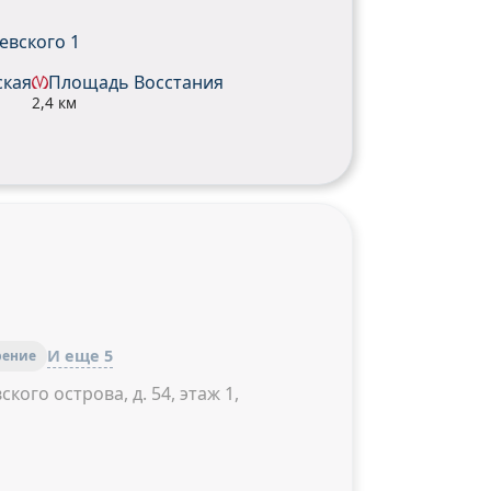
евского 1
ская
Площадь Восстания
2,4 км
И еще 5
рение
кого острова, д. 54, этаж 1,