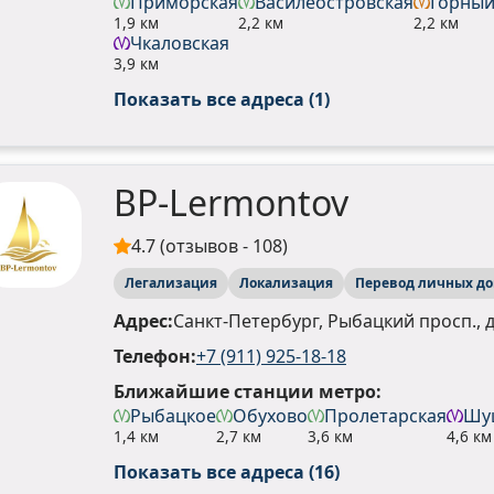
Приморская
Василеостровская
Горный
1,9 км
2,2 км
2,2 км
Чкаловская
3,9 км
Показать все адреса (1)
BP-Lermontov
4.7 (отзывов - 108)
Легализация
Локализация
Перевод личных д
Адрес:
Санкт-Петербург, Рыбацкий просп., д.
Телефон:
+7 (911) 925-18-18
Ближайшие станции метро:
Рыбацкое
Обухово
Пролетарская
Шу
1,4 км
2,7 км
3,6 км
4,6 км
Показать все адреса (16)