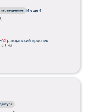
И еще 4
х переводчиков
7.
и
Гражданский проспект
6,1 км
дактура