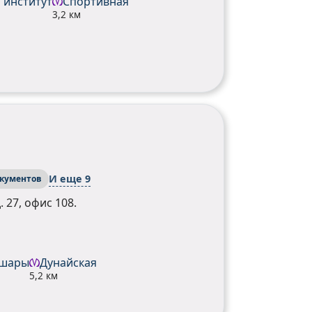
 институт
Спортивная
3,2 км
И еще 9
окументов
 27, офис 108.
шары
Дунайская
5,2 км